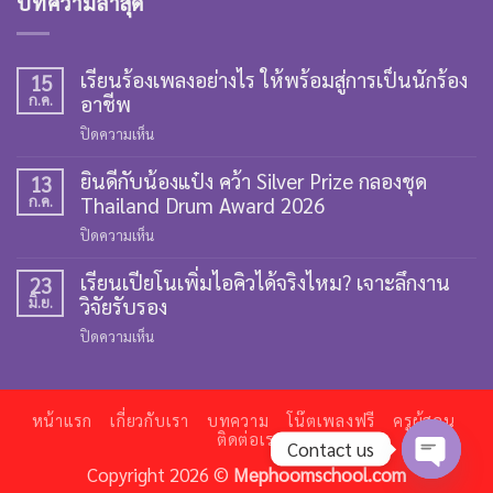
บทความล่าสุด
เรียนร้องเพลงอย่างไร ให้พร้อมสู่การเป็นนักร้อง
15
ก.ค.
อาชีพ
บน
ปิดความเห็น
เรียน
ยินดีกับน้องแป๋ง คว้า Silver Prize กลองชุด
ร้อง
13
ก.ค.
Thailand Drum Award 2026
เพลง
อย่างไร
บน
ปิดความเห็น
ให้
ยินดี
พร้อม
เรียนเปียโนเพิ่มไอคิวได้จริงไหม? เจาะลึกงาน
กับ
23
สู่
มิ.ย.
วิจัยรับรอง
น้อง
การ
แป๋ง
บน
ปิดความเห็น
เป็น
คว้า
เรียน
นัก
Silver
เปีย
ร้อง
Prize
โน
อาชีพ
กลอง
หน้าแรก
เกี่ยวกับเรา
บทความ
โน๊ตเพลงฟรี
ครูผู้สอน
เพิ่ม
ติดต่อเรา
ชุด
Contact us
ไอ
Thailand
Copyright 2026 ©
Mephoomschool.com
คิว
Drum