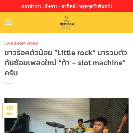
ข้าม
เวลาทำการ : อังคาร - อาทิตย์ ( หยุดทุกวันจันทร์ )
ไป
ยัง
เนื้อหา
LIVE SHOW VIDEO
ชาวร็อคตัวน้อย “Little rock” มารวมตัว
กันซ้อมเพลงใหม่ “ท้า – slot machine”
ครับ
05
ต.ค.