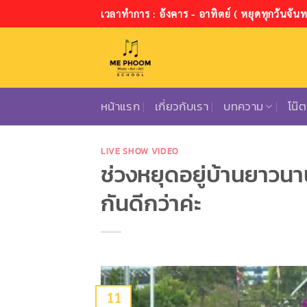
ข้าม
เวลาทำการ : อังคาร - อาทิตย์ ( หยุดทุกวันจันทร
ไป
ยัง
เนื้อหา
หน้าแรก
เกี่ยวกับเรา
บทความ
โน๊
LIVE SHOW VIDEO
ช่วงหยุดอยู่บ้านยาวนา
กันดีกว่าค่ะ
11