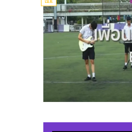
เม.ย.