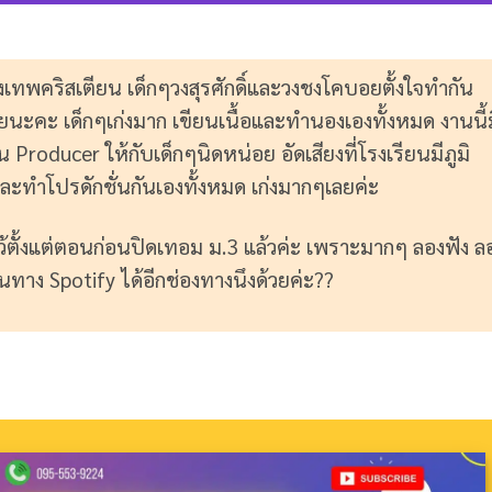
งเทพคริสเตียน เด็กๆวงสุรศักดิ์และวงชงโคบอยตั้งใจทำกัน
นะคะ เด็กๆเก่งมาก เขียนเนื้อและทำนองเองทั้งหมด งานนี้ม
 Producer ให้กับเด็กๆนิดหน่อย อัดเสียงที่โรงเรียนมีภูมิ
และทำโปรดักชั่นกันเองทั้งหมด เก่งมากๆเลยค่ะ
ว้ตั้งแต่ตอนก่อนปิดเทอม ม.3 แล้วค่ะ เพราะมากๆ ลองฟัง ล
นทาง Spotify ได้อีกช่องทางนึงด้วยค่ะ??