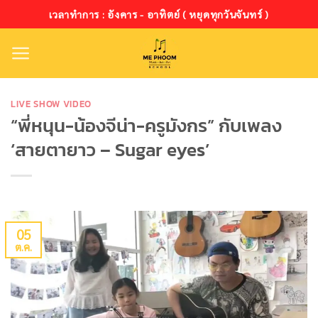
ข้าม
เวลาทำการ : อังคาร - อาทิตย์ ( หยุดทุกวันจันทร์ )
ไป
ยัง
เนื้อหา
LIVE SHOW VIDEO
“พี่หนุน-น้องจีน่า-ครูมังกร” กับเพลง
‘สายตายาว – Sugar eyes’
05
ต.ค.