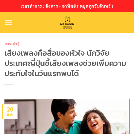
ข้าม
เวลาทำการ : อังคาร - อาทิตย์ ( หยุดทุกวันจันทร์ )
ไป
ยัง
เนื้อหา
สาระน่ารู้
เสียงเพลงคือสื่อของหัวใจ นักวิจัย
ประเทศญี่ปุ่นชี้เสียงเพลงช่วยเพิ่มความ
ประทับใจในวันแรกพบได้
20
ม.ค.