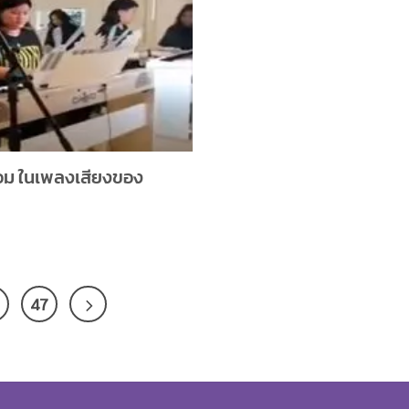
ม ในเพลง​เสียงของ
47