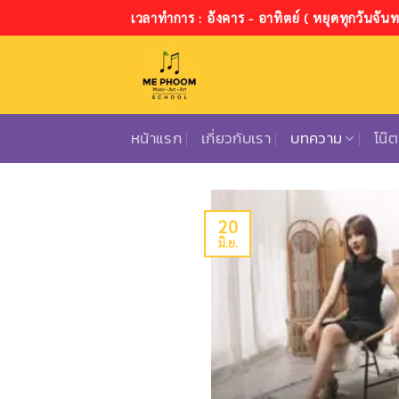
ข้าม
เวลาทำการ : อังคาร - อาทิตย์ ( หยุดทุกวันจันทร
ไป
ยัง
เนื้อหา
หน้าแรก
เกี่ยวกับเรา
บทความ
โน๊
20
มิ.ย.