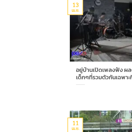
13
เม.ย.
อยู่บ้านเปิดเพลงฟัง ผ
เด็กๆที่รวมตัวกันเฉพา
11
เม.ย.