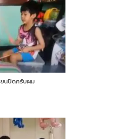
รียนปิดครับผม