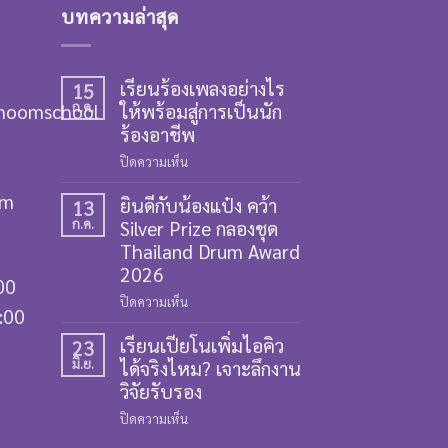
บทความล่าสุด
เรียนร้องเพลงอย่างไร
15
hoomschool
ก.ค.
ให้พร้อมสู่การเป็นนัก
ร้องอาชีพ
บน
ปิดความเห็น
เรียน
om
ยินดีกับน้องแป๋ง คว้า
ร้อง
13
ก.ค.
Silver Prize กลองชุด
เพลง
อย่างไร
Thailand Drum Award
ให้
2026
00
พร้อม
บน
ปิดความเห็น
สู่
9:00
ยินดี
การ
เรียนเปียโนเพิ่มไอคิว
กับ
23
เป็น
มิ.ย.
ได้จริงไหม? เจาะลึกงาน
น้อง
นัก
แป๋ง
วิจัยรับรอง
ร้อง
คว้า
อาชีพ
บน
ปิดความเห็น
Silver
เรียน
Prize