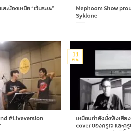
และน้องเหนือ “เว้นระยะ”
Mephoom Show proud
Syklone
11
พ.ค.
d #Liveversion
เหมือนกำลังนั่งฟังเสียง
”
cover ของครูเจ และครูป