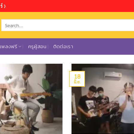
์ )
ตเพลงฟรี
ครูผู้สอน
ติดต่อเรา
18
มิ.ย.