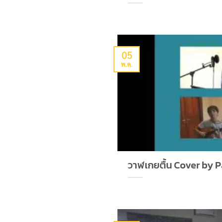
05
พ.ค.
วาฬเกยตื้น Cover by Pa