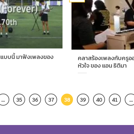
นแบบนี้ มาฟังเพลงของ
คลาสร้องเพลงกับครูออ
หัวใจ​ ของ​ แอน​ ธิติมา
…
35
36
37
38
39
40
41
…