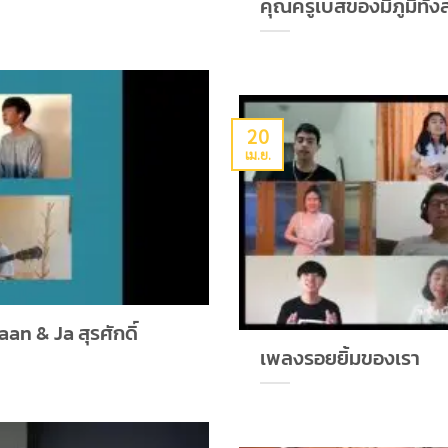
คุณครูเบสของมีภูมิทั้
20
เม.ย.
an & Ja สุรศักดิ์
เพลงรอยยิ้มของเรา