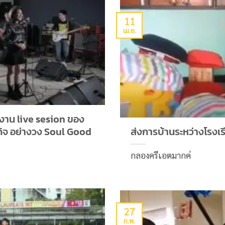
11
เม.ย.
ลงาน live sesion ของ
ะกิจ อย่างวง Soul Good
ส่งการบ้านระหว่างโรงเ
กลองครีเอตมากค่
27
ก.พ.