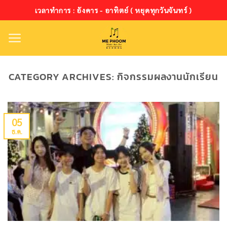
ข้าม
เวลาทำการ : อังคาร - อาทิตย์ ( หยุดทุกวันจันทร์ )
ไป
ยัง
เนื้อหา
CATEGORY ARCHIVES:
กิจกรรมผลงานนักเรียน
05
ธ.ค.