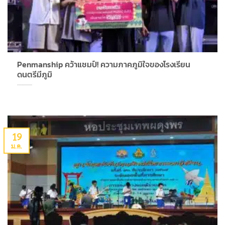
Penmanship คว้าแชมป์! ความภาคภูมิใจของโรงเรียน
ดนตรีมีภูมิ
19
ม.ค.