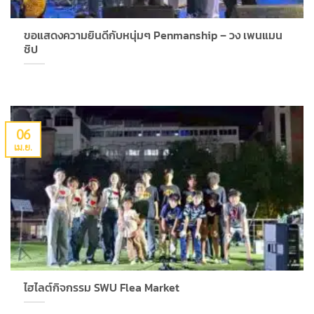
ขอแสดงความยินดีกับหนุ่มๆ Penmanship – วง เพนแมน
ชิป
06
เม.ย.
ไฮไลต์กิจกรรม SWU Flea Market