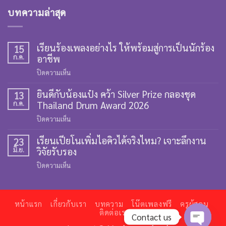
บทความล่าสุด
เรียนร้องเพลงอย่างไร ให้พร้อมสู่การเป็นนักร้อง
15
ก.ค.
อาชีพ
บน
ปิดความเห็น
เรียน
ยินดีกับน้องแป๋ง คว้า Silver Prize กลองชุด
ร้อง
13
ก.ค.
Thailand Drum Award 2026
เพลง
อย่างไร
บน
ปิดความเห็น
ให้
ยินดี
พร้อม
เรียนเปียโนเพิ่มไอคิวได้จริงไหม? เจาะลึกงาน
กับ
23
สู่
มิ.ย.
วิจัยรับรอง
น้อง
การ
แป๋ง
บน
ปิดความเห็น
เป็น
คว้า
เรียน
นัก
Silver
เปีย
ร้อง
Prize
โน
อาชีพ
กลอง
หน้าแรก
เกี่ยวกับเรา
บทความ
โน๊ตเพลงฟรี
ครูผู้สอน
เพิ่ม
ติดต่อเรา
ชุด
Contact us
ไอ
Thailand