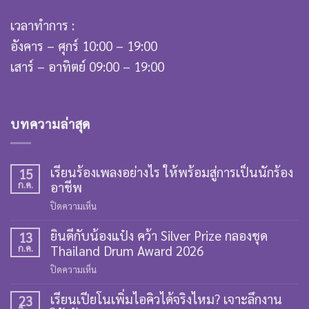
เวลาทำการ :
อังคาร – ศุกร์ 10:00 – 19:00
เสาร์ – อาทิตย์ 09:00 – 19:00
บทความล่าสุด
เรียนร้องเพลงอย่างไร ให้พร้อมสู่การเป็นนักร้อง
15
ก.ค.
อาชีพ
บน
ปิดความเห็น
เรียน
ยินดีกับน้องแป๋ง คว้า Silver Prize กลองชุด
ร้อง
13
ก.ค.
Thailand Drum Award 2026
เพลง
อย่างไร
บน
ปิดความเห็น
ให้
ยินดี
พร้อม
เรียนเปียโนเพิ่มไอคิวได้จริงไหม? เจาะลึกงาน
กับ
23
สู่