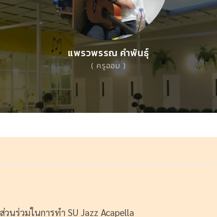
แพรวพรรณ คำพันธุ์
( ครูออม )
ีส่วนร่วมในการทำ SU Jazz Acapella