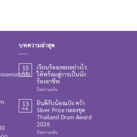
บทความล่าสุด
เรียนร้องเพลงอย่างไร
15
hoomschool
ก.ค.
ให้พร้อมสู่การเป็นนัก
ร้องอาชีพ
บน
ปิดความเห็น
เรียน
om
ยินดีกับน้องแป๋ง คว้า
ร้อง
13
ก.ค.
Silver Prize กลองชุด
เพลง
อย่างไร
Thailand Drum Award
ให้
2026
00
พร้อม
บน
ปิดความเห็น
สู่
9:00