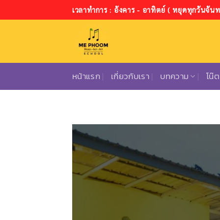
ข้าม
เวลาทำการ : อังคาร - อาทิตย์ ( หยุดทุกวันจันทร
ไป
ยัง
เนื้อหา
หน้าแรก
เกี่ยวกับเรา
บทความ
โน๊