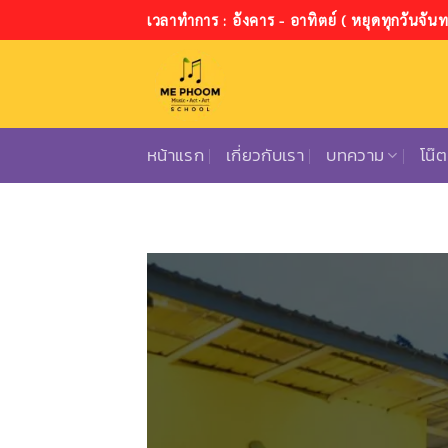
ข้าม
เวลาทำการ : อังคาร - อาทิตย์ ( หยุดทุกวันจันทร
ไป
ยัง
เนื้อหา
หน้าแรก
เกี่ยวกับเรา
บทความ
โน๊