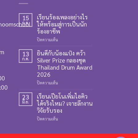
เรียนร้องเพลงอย่างไร
15
hoomschool
ก.ค.
ให้พร้อมสู่การเป็นนัก
ร้องอาชีพ
บน
ปิดความเห็น
เรียน
om
ยินดีกับน้องแป๋ง คว้า
ร้อง
13
ก.ค.
Silver Prize กลองชุด
เพลง
อย่างไร
Thailand Drum Award
ให้
2026
00
พร้อม
บน
ปิดความเห็น
สู่
9:00
ยินดี
การ
เรียนเปียโนเพิ่มไอคิว
กับ
23
เป็น
มิ.ย.
ได้จริงไหม? เจาะลึกงาน
น้อง
นัก
แป๋ง
วิจัยรับรอง
ร้อง
คว้า
อาชีพ
บน
ปิดความเห็น
Silver
เรียน
Prize
เปีย
กลอง
โน