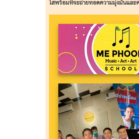
ใสพร้อมที่จะถ่ายทอดความมุ่งมั่นและคว