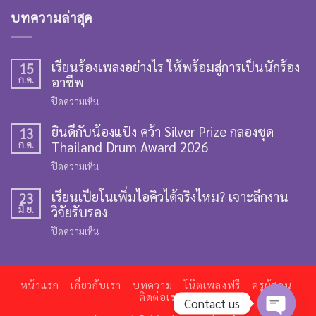
บทความล่าสุด
เรียนร้องเพลงอย่างไร ให้พร้อมสู่การเป็นนักร้อง
15
ก.ค.
อาชีพ
บน
ปิดความเห็น
เรียน
ยินดีกับน้องแป๋ง คว้า Silver Prize กลองชุด
ร้อง
13
ก.ค.
Thailand Drum Award 2026
เพลง
อย่างไร
บน
ปิดความเห็น
ให้
ยินดี
พร้อม
เรียนเปียโนเพิ่มไอคิวได้จริงไหม? เจาะลึกงาน
กับ
23
สู่
มิ.ย.
วิจัยรับรอง
น้อง
การ
แป๋ง
บน
ปิดความเห็น
เป็น
คว้า
เรียน
นัก
Silver
เปีย
ร้อง
Prize
โน
อาชีพ
กลอง
หน้าแรก
เกี่ยวกับเรา
บทความ
โน๊ตเพลงฟรี
ครูผู้สอน
เพิ่ม
ติดต่อเรา
ชุด
Contact us
ไอ
Thailand