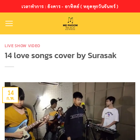
ข้าม
เวลาทำการ : อังคาร - อาทิตย์ ( หยุดทุกวันจันทร์ )
ไป
ยัง
เนื้อหา
LIVE SHOW VIDEO
14 love songs cover by Surasak
14
ก.พ.