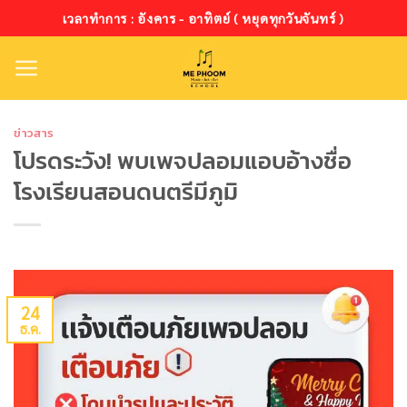
ข้าม
เวลาทำการ : อังคาร - อาทิตย์ ( หยุดทุกวันจันทร์ )
ไป
ยัง
เนื้อหา
ข่าวสาร
โปรดระวัง! พบเพจปลอมแอบอ้างชื่อ
โรงเรียนสอนดนตรีมีภูมิ
24
ธ.ค.