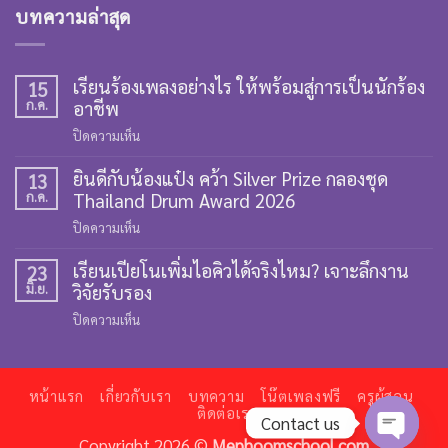
บทความล่าสุด
เรียนร้องเพลงอย่างไร ให้พร้อมสู่การเป็นนักร้อง
15
ก.ค.
อาชีพ
บน
ปิดความเห็น
เรียน
ยินดีกับน้องแป๋ง คว้า Silver Prize กลองชุด
ร้อง
13
ก.ค.
Thailand Drum Award 2026
เพลง
อย่างไร
บน
ปิดความเห็น
ให้
ยินดี
พร้อม
เรียนเปียโนเพิ่มไอคิวได้จริงไหม? เจาะลึกงาน
กับ
23
สู่
มิ.ย.
วิจัยรับรอง
น้อง
การ
แป๋ง
บน
ปิดความเห็น
เป็น
คว้า
เรียน
นัก
Silver
เปีย
ร้อง
Prize
โน
อาชีพ
กลอง
หน้าแรก
เกี่ยวกับเรา
บทความ
โน๊ตเพลงฟรี
ครูผู้สอน
เพิ่ม
ติดต่อเรา
ชุด
Contact us
ไอ
Thailand
Copyright 2026 ©
Mephoomschool.com
คิว