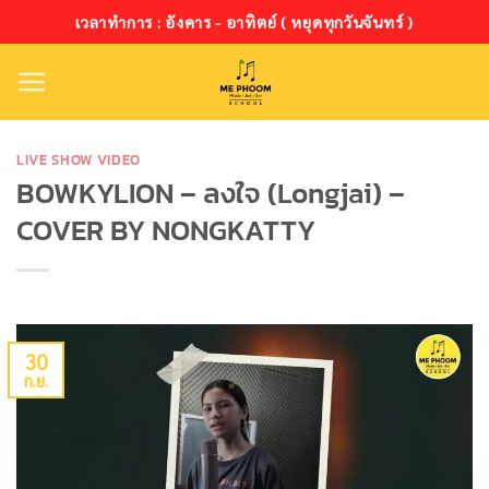
ข้าม
เวลาทำการ : อังคาร - อาทิตย์ ( หยุดทุกวันจันทร์ )
ไป
ยัง
เนื้อหา
LIVE SHOW VIDEO
BOWKYLION – ลงใจ (Longjai) –
COVER BY NONGKATTY
30
ก.ย.