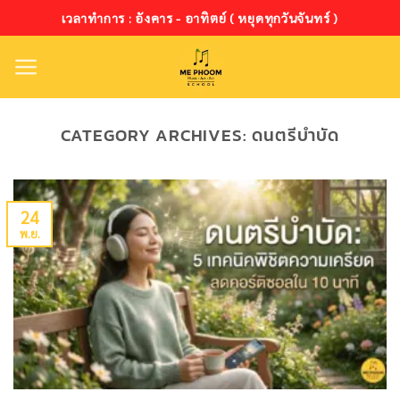
ข้าม
เวลาทำการ : อังคาร - อาทิตย์ ( หยุดทุกวันจันทร์ )
ไป
ยัง
เนื้อหา
CATEGORY ARCHIVES:
ดนตรีบำบัด
24
พ.ย.