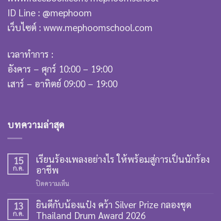
ID Line : @mephoom
เว็บไซต์ : www.mephoomschool.com
เวลาทำการ :
อังคาร – ศุกร์ 10:00 – 19:00
เสาร์ – อาทิตย์ 09:00 – 19:00
บทความล่าสุด
เรียนร้องเพลงอย่างไร ให้พร้อมสู่การเป็นนักร้อง
15
ก.ค.
อาชีพ
บน
ปิดความเห็น
เรียน
ยินดีกับน้องแป๋ง คว้า Silver Prize กลองชุด
ร้อง
13
ก.ค.
Thailand Drum Award 2026
เพลง