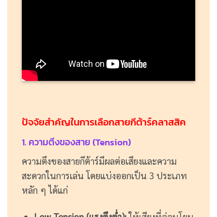
ปัจจัยสำคัญในการเลือกสายกีต้าร์คลาสสิค
1. ความตึงของสาย (Tension)
ความตึงของสายกีต้าร์มีผลต่อเสียงและความ
สะดวกในการเล่น โดยแบ่งออกเป็น 3 ประเภท
หลัก ๆ ได้แก่
Low Tension (แรงตึงต่ำ):
ให้เสียงที่อ่อนโยน