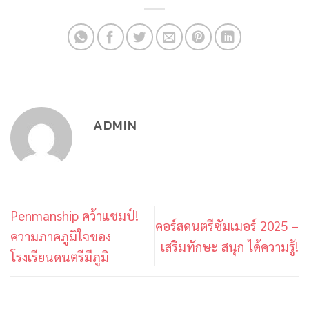
ADMIN
Penmanship คว้าแชมป์!
คอร์สดนตรีซัมเมอร์ 2025 –
ความภาคภูมิใจของ
เสริมทักษะ สนุก ได้ความรู้!
โรงเรียนดนตรีมีภูมิ