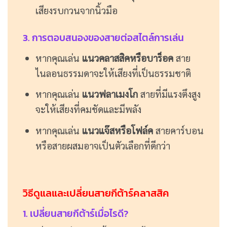
เสียงรบกวนจากนิ้วมือ
3. การตอบสนองของสายต่อสไตล์การเล่น
หากคุณเล่น
แนวคลาสสิคหรือบาร็อค
สาย
ไนลอนธรรมดาจะให้เสียงที่เป็นธรรมชาติ
หากคุณเล่น
แนวฟลาเมงโก
สายที่มีแรงตึงสูง
จะให้เสียงที่คมชัดและมีพลัง
หากคุณเล่น
แนวแจ๊สหรือโฟล์ค
สายคาร์บอน
หรือสายผสมอาจเป็นตัวเลือกที่ดีกว่า
วิธีดูแลและเปลี่ยนสายกีต้าร์คลาสสิค
1. เปลี่ยนสายกีต้าร์เมื่อไรดี?