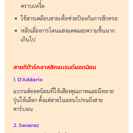
คราบเหงื่อ
ใช้สารเคลือบสายเพื่อช่วยป้องกันการสึกหรอ
หลีกเลี่ยงการโดนแสงแดดและความชื้นมาก
เกินไป
สายกีต้าร์คลาสสิคแบรนด์ยอดนิยม
1. D’Addario
แบรนด์ยอดนิยมที่ให้เสียงคุณภาพและมีหลาย
รุ่นให้เลือก ตั้งแต่สายไนลอนไปจนถึงสาย
คาร์บอน
2. Savarez