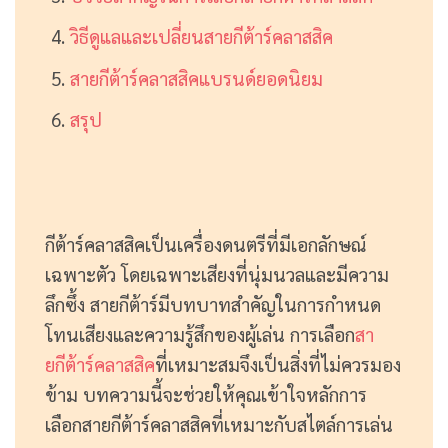
วิธีดูแลและเปลี่ยนสายกีต้าร์คลาสสิค
สายกีต้าร์คลาสสิคแบรนด์ยอดนิยม
สรุป
กีต้าร์คลาสสิคเป็นเครื่องดนตรีที่มีเอกลักษณ์
เฉพาะตัว โดยเฉพาะเสียงที่นุ่มนวลและมีความ
ลึกซึ้ง สายกีต้าร์มีบทบาทสำคัญในการกำหนด
โทนเสียงและความรู้สึกของผู้เล่น การเลือก
สา
ยกีต้าร์คลาสสิค
ที่เหมาะสมจึงเป็นสิ่งที่ไม่ควรมอง
ข้าม บทความนี้จะช่วยให้คุณเข้าใจหลักการ
เลือกสายกีต้าร์คลาสสิคที่เหมาะกับสไตล์การเล่น