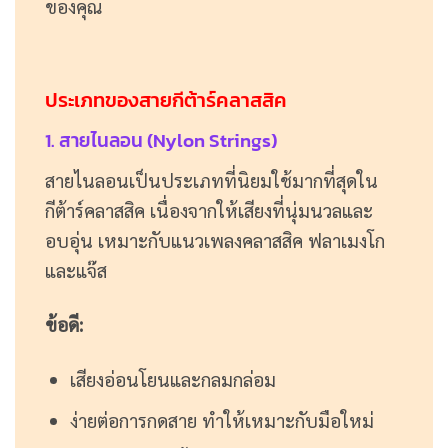
ของคุณ
ประเภทของสายกีต้าร์คลาสสิค
1. สายไนลอน (Nylon Strings)
สายไนลอนเป็นประเภทที่นิยมใช้มากที่สุดใน
กีต้าร์คลาสสิค เนื่องจากให้เสียงที่นุ่มนวลและ
อบอุ่น เหมาะกับแนวเพลงคลาสสิค ฟลาเมงโก
และแจ๊ส
ข้อดี:
เสียงอ่อนโยนและกลมกล่อม
ง่ายต่อการกดสาย ทำให้เหมาะกับมือใหม่