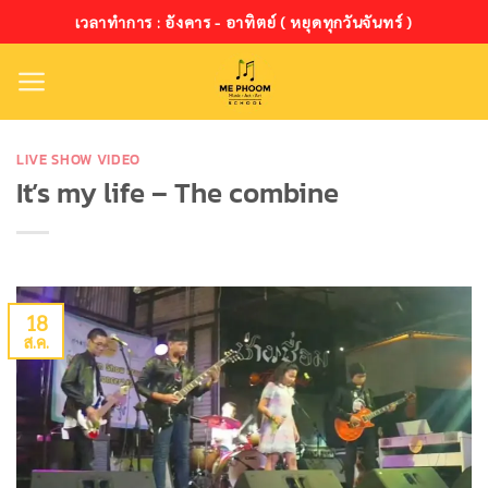
ข้าม
เวลาทำการ : อังคาร - อาทิตย์ ( หยุดทุกวันจันทร์ )
ไป
ยัง
เนื้อหา
LIVE SHOW VIDEO
It’s my life – The combine
18
ส.ค.