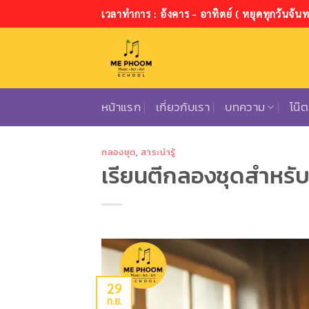
ข้าม
เวลาทำการ : อังคาร - อาทิตย์ ( หยุดทุกวันจันทร
ไป
ยัง
เนื้อหา
หน้าแรก
เกี่ยวกับเรา
บทความ
โน๊
กลองชุด
,
สาระน่ารู้
เรียนตีกลองชุดสำหรับผู้เ
29
ก.ย.