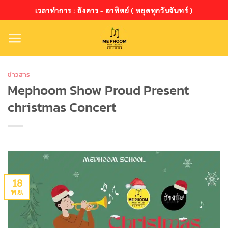
ข้าม
เวลาทำการ : อังคาร - อาทิตย์ ( หยุดทุกวันจันทร์ )
ไป
ยัง
เนื้อหา
ข่าวสาร
Mephoom Show Proud Present
christmas Concert
18
พ.ย.