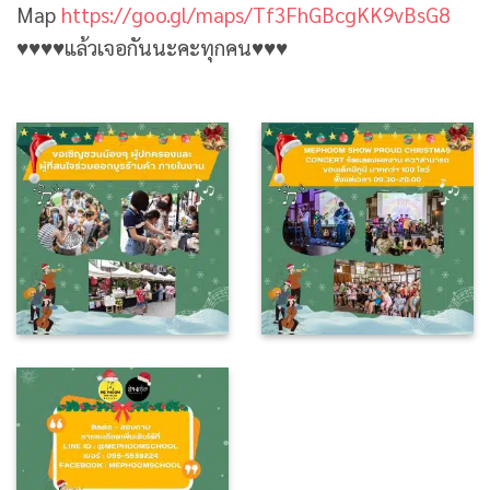
Map
https://goo.gl/maps/Tf3FhGBcgKK9vBsG8
♥️♥️♥️♥️แล้วเจอกันนะคะทุกคน♥️♥️♥️