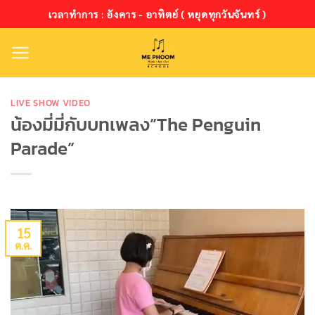
ข้าม
เวลาทำการ : อังคาร - อาทิตย์ ( หยุดทุกวันจันทร์ )
ไป
ยัง
เนื้อหา
LIVE SHOW VIDEO
น้องมี่มี่กับบทเพลง”The Penguin
Parade”
15
ต.ค.