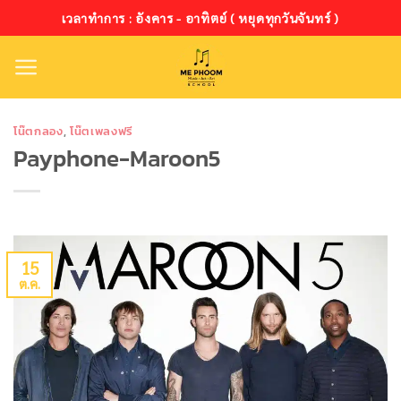
ข้าม
เวลาทำการ : อังคาร - อาทิตย์ ( หยุดทุกวันจันทร์ )
ไป
ยัง
เนื้อหา
โน๊ตกลอง
,
โน๊ตเพลงฟรี
Payphone-Maroon5
15
ต.ค.