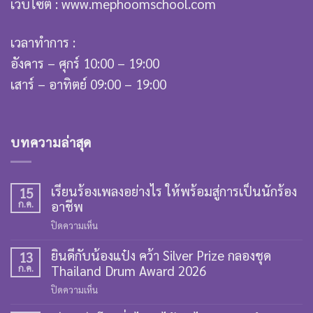
เว็บไซต์ : www.mephoomschool.com
เวลาทำการ :
อังคาร – ศุกร์ 10:00 – 19:00
เสาร์ – อาทิตย์ 09:00 – 19:00
บทความล่าสุด
เรียนร้องเพลงอย่างไร ให้พร้อมสู่การเป็นนักร้อง
15
ก.ค.
อาชีพ
บน
ปิดความเห็น
เรียน
ยินดีกับน้องแป๋ง คว้า Silver Prize กลองชุด
ร้อง
13
ก.ค.
Thailand Drum Award 2026
เพลง
อย่างไร
บน
ปิดความเห็น
ให้
ยินดี
พร้อม