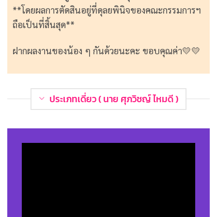
**โดยผลการตัดสินอยู่ที่ดุลยพินิจของคณะกรรมการฯ
ถือเป็นที่สิ้นสุด**
ฝากผลงานของน้อง ๆ กันด้วยนะคะ ขอบคุณค่า💛💛
ประเภทเดี่ยว ( นาย ศุภวิชญ์ ไหมดี )