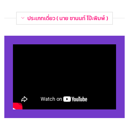
ประเภทเดี่ยว ( นาย ชานนท์ โป๊ะพิมพ์ )