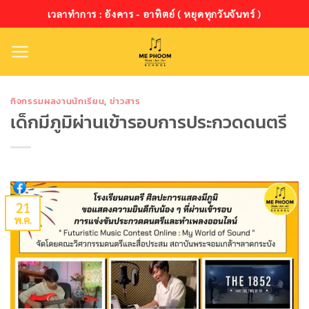
ข้าม
เวลาทำการ : อังคาร - อาทิตย์ ( หยุดทุกวันจันทร์ )
ไป
ยัง
เนื้อหา
กิจกรรมผลงานนักเรียน
,
ข่าวสาร
เด็กมีภูมิผ่านเข้ารอบการประกวดดนตรี
21
พ.ค.