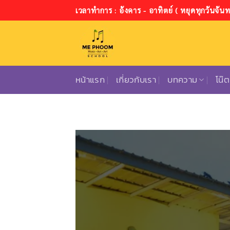
ข้าม
เวลาทำการ : อังคาร - อาทิตย์ ( หยุดทุกวันจันทร
ไป
ยัง
เนื้อหา
หน้าแรก
เกี่ยวกับเรา
บทความ
โน๊