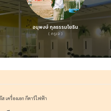
อนุพงษ์ กุลธรรมโยธิน
( ครูเจ )
 เครื่องเอก กีตาร์ไฟฟ้า