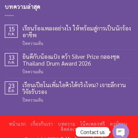
บทความล่าสุด
เรียนร้องเพลงอย่างไร ให้พร้อมสู่การเป็นนักร้อง
15
ก.ค.
อาชีพ
บน
ปิดความเห็น
เรียน
ยินดีกับน้องแป๋ง คว้า Silver Prize กลองชุด
ร้อง
13
ก.ค.
Thailand Drum Award 2026
เพลง
อย่างไร
บน
ปิดความเห็น
ให้
ยินดี
พร้อม
เรียนเปียโนเพิ่มไอคิวได้จริงไหม? เจาะลึกงาน
กับ
23
สู่
มิ.ย.
วิจัยรับรอง
น้อง
การ
แป๋ง
บน
ปิดความเห็น
เป็น
คว้า
เรียน
นัก
Silver
เปีย
ร้อง
Prize
โน
อาชีพ
กลอง
หน้าแรก
เกี่ยวกับเรา
บทความ
โน๊ตเพลงฟรี
ครูผู้สอน
เพิ่ม
ติดต่อเรา
ชุด
Contact us
ไอ
Thailand