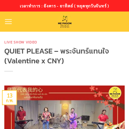
ข้าม
เวลาทำการ : อังคาร - อาทิตย์ ( หยุดทุกวันจันทร์ )
ไป
ยัง
เนื้อหา
LIVE SHOW VIDEO
QUIET PLEASE – พระจันทร์แทนใจ
(Valentine x CNY)
13
ก.พ.