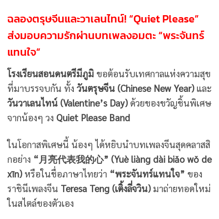
ฉลองตรุษจีนและวาเลนไทน์! “Quiet Please”
ส่งมอบความรักผ่านบทเพลงอมตะ “พระจันทร์
แทนใจ”
โรงเรียนสอนดนตรีมีภูมิ
ขอต้อนรับเทศกาลแห่งความสุข
ที่มาบรรจบกัน ทั้ง
วันตรุษจีน (Chinese New Year)
และ
วันวาเลนไทน์ (Valentine’s Day)
ด้วยของขวัญชิ้นพิเศษ
จากน้องๆ วง
Quiet Please Band
ในโอกาสพิเศษนี้ น้องๆ ได้หยิบนำบทเพลงจีนสุดคลาสสิ
กอย่าง
“月亮代表我的心” (Yuè liàng dài biǎo wǒ de
xīn)
หรือในชื่อภาษาไทยว่า
“พระจันทร์แทนใจ”
ของ
ราชินีเพลงจีน
Teresa Teng (เติ้งลี่จวิน)
มาถ่ายทอดใหม่
ในสไตล์ของตัวเอง