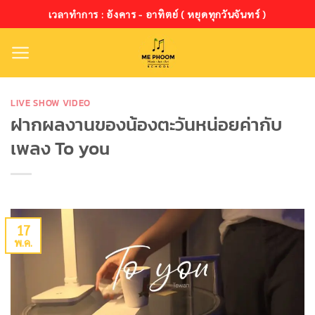
ข้าม
เวลาทำการ : อังคาร - อาทิตย์ ( หยุดทุกวันจันทร์ )
ไป
ยัง
เนื้อหา
LIVE SHOW VIDEO
ฝากผลงานของน้องตะวันหน่อยค่ากับ
เพลง To you
17
พ.ค.