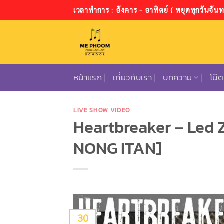
ข้าม
เวลาทำการ : อังคาร - อาทิตย์ ( หยุดทุกวันจันทร
ไป
ยัง
เนื้อหา
หน้าแรก
เกี่ยวกับเรา
บทความ
โน๊
LIVE SHOW VIDEO
Heartbreaker – Led
NONG ITAN]
30