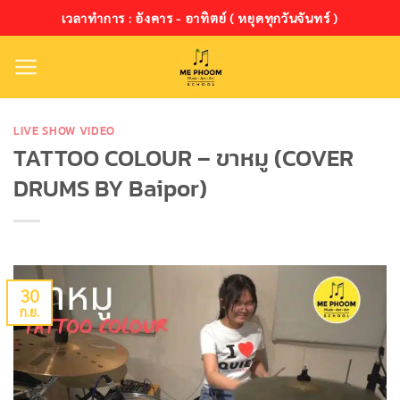
ข้าม
เวลาทำการ : อังคาร - อาทิตย์ ( หยุดทุกวันจันทร์ )
ไป
ยัง
เนื้อหา
LIVE SHOW VIDEO
TATTOO COLOUR – ขาหมู (COVER
DRUMS BY Baipor)
30
ก.ย.