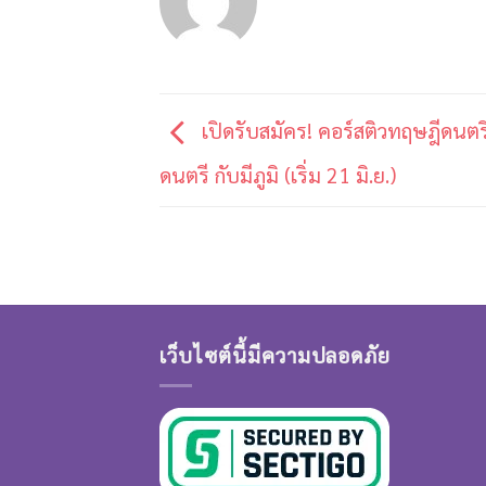
เปิดรับสมัคร! คอร์สติวทฤษฎีดนตร
ดนตรี กับมีภูมิ (เริ่ม 21 มิ.ย.)
เว็บไซต์นี้มีความปลอดภัย