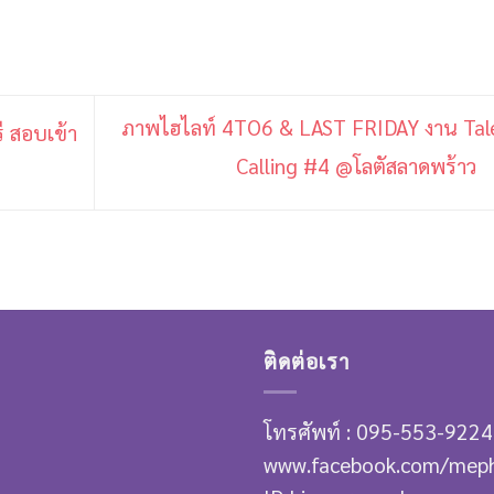
ภาพไฮไลท์ 4TO6 & LAST FRIDAY งาน Tal
ี สอบเข้า
Calling #4 @โลตัสลาดพร้าว
ติดต่อเรา
โทรศัพท์ : 095-553-9224
www.facebook.com/mep