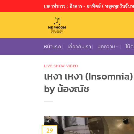
ข้าม
เวลาทำการ : อังคาร - อาทิตย์ ( หยุดทุกวันจันทร
ไป
ยัง
เนื้อหา
หน้าแรก
เกี่ยวกับเรา
บทความ
โน๊
LIVE SHOW VIDEO
เหงา เหงา (Insomnia)
by น้องณัช
29