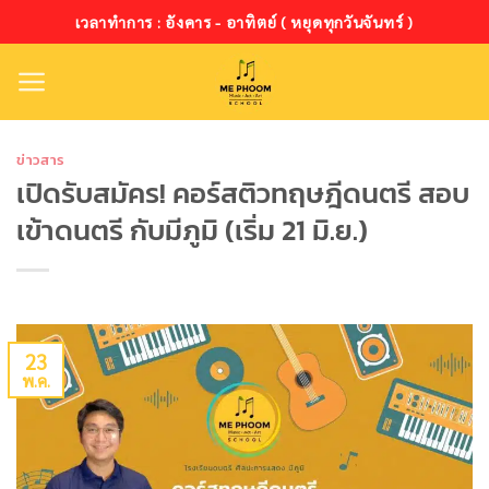
ข้าม
เวลาทำการ : อังคาร - อาทิตย์ ( หยุดทุกวันจันทร์ )
ไป
ยัง
เนื้อหา
ข่าวสาร
เปิดรับสมัคร! คอร์สติวทฤษฎีดนตรี สอบ
เข้าดนตรี กับมีภูมิ (เริ่ม 21 มิ.ย.)
23
พ.ค.